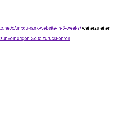
nko.net/o/unxqu-rank-website-in-3-weeks/
weiterzuleiten.
u
zur vorherigen Seite zurückkehren
.